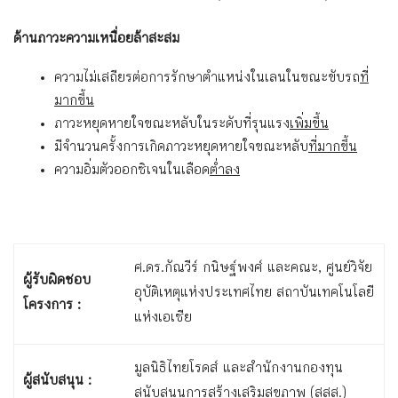
ด้านภาวะความเหนื่อยล้าสะสม
ความไม่เสถียรต่อการรักษาตำแหน่งในเลนในขณะขับรถ
ที่
มากขึ้น
ภาวะหยุดหายใจขณะหลับในระดับที่รุนแรง
เพิ่มขึ้น
มีจำนวนครั้งการเกิดภาวะหยุดหายใจขณะหลับ
ที่มากขึ้น
ความอิ่มตัวออกซิเจนในเลือด
ต่ำลง
ศ.ดร.กัณวีร์ กนิษฐ์พงศ์ และคณะ, ศูนย์วิจัย
ผู้รับผิดชอบ
อุบัติเหตุแห่งประเทศไทย สถาบันเทคโนโลยี
โครงการ :
แห่งเอเซีย
มูลนิธิไทยโรดส์ และสำนักงานกองทุน
ผู้สนับสนุน :
สนับสนุนการสร้างเสริมสุขภาพ (สสส.)